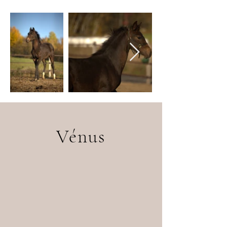
Vénus