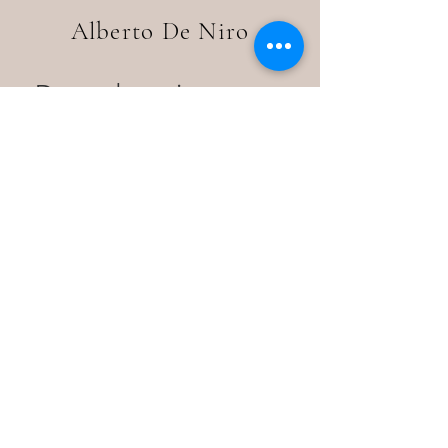
Alberto De Niro
Date de naissance :
5 Mars 2019
Parents :
Vinja Old
X
De Niro Gold
Offert à la vente, pour plus