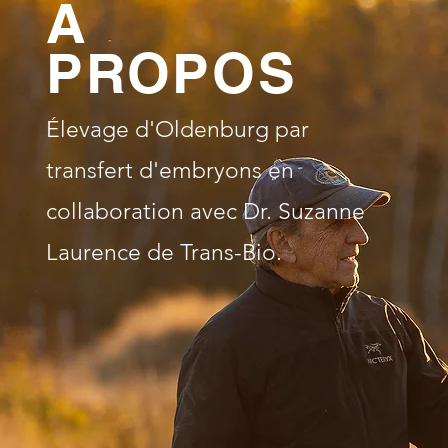
À
PROPOS
Élevage d'Oldenburg par
transfert d'embryons en
collaboration avec Dr. Suzanne
Laurence de Trans-Bio.