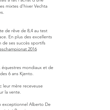
is a fait l’achat d’une
es mixtes d'hiver Vechta
es.
te de rêve de 8,4 au test
lace. En plus des excellents
n de ses succès sportifs
deschampionat 2016
ux équestres mondiaux et de
es 6 ans Kjento.
c leur mère receveuse
r la vente.
n exceptionnel Alberto De