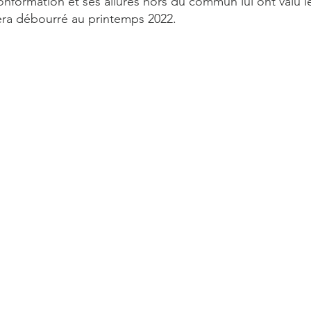
conformation et ses allures hors du commun lui ont valu 
sera débourré au printemps 2022.