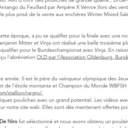
. Afin d’offrir des pouliches de grande qualité , DrGerva
ntango du Feuillard par Ampère X Venice )lors des vent
 le plus prisé de la vente aux enchères Winter Mixed Sal
cette époque, a pu se qualifier pour la finale avec une no
enjamin Mitter et Vinja ont réalisé une belle troisième p
 qualifier pour le Bundeschampionat avec Vinja. En raiso
eçu l'abréviation
OLD par l'Association Oldenburg. Bun
tte année. Il est le père du vainqueur olympique des Je
t de l'étoile montante et Champion du Monde WBFSH d
om/stallion/negro/.
ques pouliches avec un grand potentiel. Les vidéos ave
ur notre site web. Elles sont dès maintenant offertes pou
De Niro
fut sélectionné et nous avons obtenu un poulai